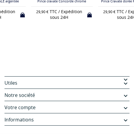
Pince cravate Concorde chrome
Pince Cravate dorée Piper Cherokee
TTC / Expédition
TTC / Expédition
29,90 €
29,90 €
sous 24H
sous 24H

Utiles

Notre société

Votre compte

Informations
